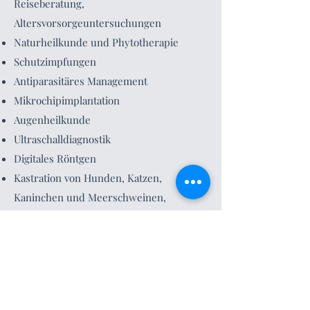
Reiseberatung,
Altersvorsorgeuntersuchungen
Naturheilkunde und Phytotherapie
Schutzimpfungen
Antiparasitäres Management
Mikrochipimplantation
Augenheilkunde
Ultraschalldiagnostik
Digitales Röntgen
Kastration von Hunden, Katzen,
Kaninchen und Meerschweinen,
Kaiserschnitt
Wundversorgung, Tumorentfernung,
Weichteilchirurgie
Chirurgische Eingriffe am Magen-Darm-
Trakt (Fremdkörperentfernung,