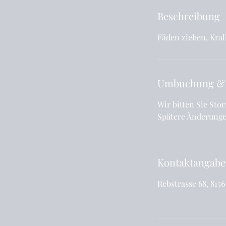
Beschreibung
Fäden ziehen, Kral
Umbuchung &
Wir bitten Sie St
Spätere Änderunge
Kontaktangab
Rebstrasse 68, 815