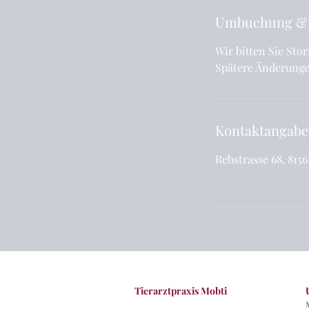
Umbuchung &
Wir bitten Sie St
Spätere Änderunge
Kontaktangab
Rebstrasse 68, 815
Tierarztpraxis Mobti